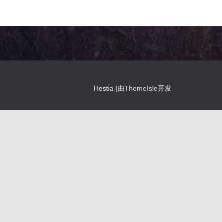
Hestia |由
ThemeIsle
开发