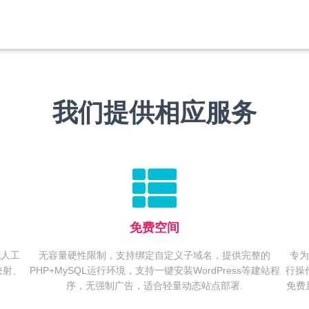
我们提供相应服务
免费空间
无人工
无容量硬性限制，支持绑定自定义子域名，提供完整的
专为
映射、
PHP+MySQL运行环境，支持一键安装WordPress等建站程
行操
序，无强制广告，适合轻量动态站点部署.
免费